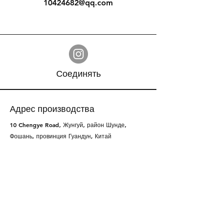
10424682@qq.com
Соединять
Адрес производства
10 Chengye Road, Жунгуй, район Шунде,
Фошань, провинция Гуандун, Китай