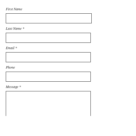
First Name
Last Name
Email
Phone
Message
Submit