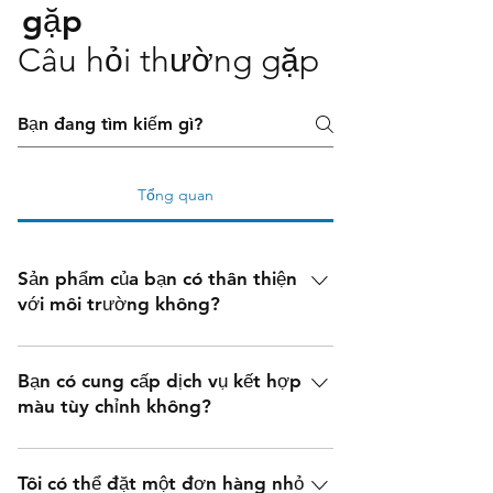
gặp
Câu hỏi thường gặp
Tổng quan
Sản phẩm của bạn có thân thiện
với môi trường không?
Có, sản phẩm của chúng tôi thân
thiện với môi trường, tất cả sản phẩm
Bạn có cung cấp dịch vụ kết hợp
của chúng tôi đều đã vượt qua bài
màu tùy chỉnh không?
kiểm tra Oeko-Tex Standard 100 về
Có, các chuyên gia công nghệ màu
các chất có hại.
sắc của chúng tôi có thể cung cấp các
Tôi có thể đặt một đơn hàng nhỏ